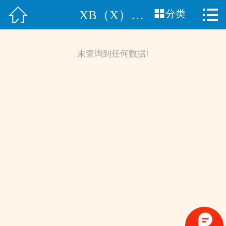



XB（X）A板框式污泥压滤机
网站首页
分类

关于我们
未查询到任何数据!
产品中心
新闻资讯
工程案例
联系我们
公司全景