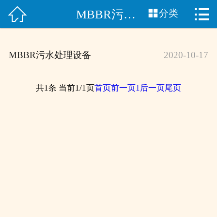



MBBR污水处理设备
网站首页
分类

关于我们
MBBR污水处理设备
2020-10-17
产品中心
新闻资讯
共1条 当前1/1页
首页
前一页
1
后一页
尾页
工程案例
联系我们
公司全景